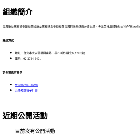
組織簡介
台灣維基媒體協會是經美國維基媒體基金會授權在台灣的維基媒體分會組織，專注於推廣如維基百科(Wikipedia)、維基數
聯絡方式
地址：台北市大安區復興南路一段293號2樓之1(A203室)
電話：02-2784-6401
更多資訊可參見
Wikimedia Taiwan
台灣知識種子計畫
近期公開活動
目前沒有公開活動