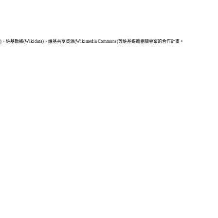
據(Wikidata)、維基共享資源(Wikimedia Commons)等維基媒體相關專案的合作計畫。