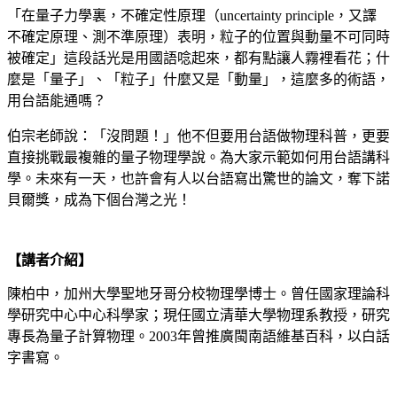
「在量子力學裏，不確定性原理（uncertainty principle，又譯
不確定原理、測不準原理）表明，粒子的位置與動量不可同時
被確定」這段話光是用國語唸起來，都有點讓人霧裡看花；什
麼是「量子」、「粒子」什麼又是「動量」，這麼多的術語，
用台語能通嗎？
伯宗老師說：「沒問題！」他不但要用台語做物理科普，更要
直接挑戰最複雜的量子物理學說。為大家示範如何用台語講科
學。未來有一天，也許會有人以台語寫出驚世的論文，奪下諾
貝爾獎，成為下個台灣之光！
【講者介紹】
陳柏中，加州大學聖地牙哥分校物理學博士。曾任國家理論科
學研究中心中心科學家；現任國立清華大學物理系教授，研究
專長為量子計算物理。2003年曾推廣閩南語維基百科，以白話
字書寫。