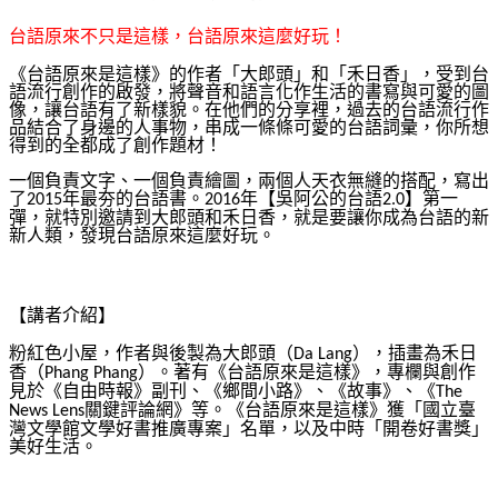
台語原來不只是這樣，台語原來這麼好玩！
《台語原來是這樣》的作者「大郎頭」和「禾日香」，受到台
語流行創作的啟發，將聲音和語言化作生活的書寫與可愛的圖
像，讓台語有了新樣貌。在他們的分享裡，過去的台語流行作
品結合了身邊的人事物，串成一條條可愛的台語詞彙，你所想
得到的全都成了創作題材！
一個負責文字、一個負責繪圖，兩個人天衣無縫的搭配，寫出
了
年最夯的台語書。
年【吳阿公的台語
】第一
2015
2016
2.0
彈，就特別邀請到大郎頭和禾日香，就是要讓你成為台語的新
新人類，發現台語原來這麼好玩。
【講者介紹】
粉紅色小屋，作者與後製為大郎頭（
），插畫為禾日
Da Lang
香（
）。著有《台語原來是這樣》，專欄與創作
Phang Phang
見於《自由時報》副刊、《鄉間小路》、《故事》、《
The
關鍵評論網》等。《台語原來是這樣》獲「國立臺
News Lens
灣文學館文學好書推廣專案」名單，以及中時「開卷好書獎」
美好生活。