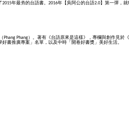
了
年最夯的台語書。
年【吳阿公的台語
】第一彈，就
2015
2016
2.0
（
）。著有《台語原來是這樣》，專欄與創作見於
Phang Phang
學好書推廣專案」名單，以及中時「開卷好書獎」美好生活。
）