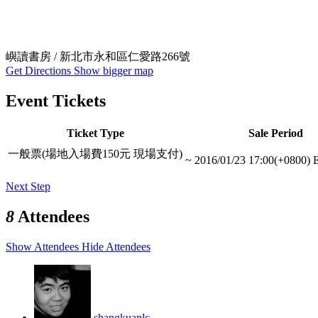
嶼讀書房 / 新北市永和區仁愛路266號
Get Directions
Show bigger map
Event Tickets
Ticket Type
Sale Period
一般票(場地入場費150元 現場支付)
~
2016/01/23 17:00(+0800)
E
Next Step
8
Attendees
Show Attendees
Hide Attendees
shangkuanlc