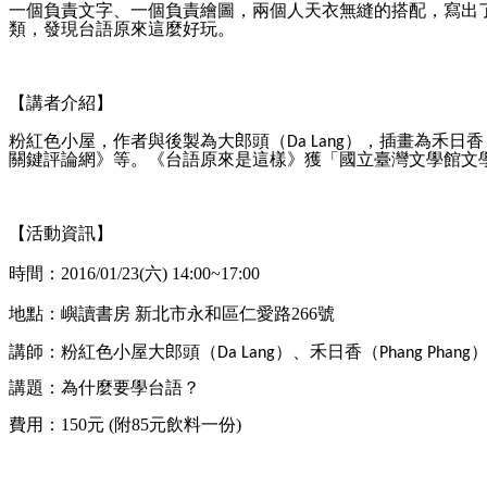
一個負責文字、一個負責繪圖，兩個人天衣無縫的搭配，寫出
類，發現台語原來這麼好玩。
【講者介紹】
粉紅色小屋，作者與後製為大郎頭（
），插畫為禾日香
Da Lang
關鍵評論網》等。《台語原來是這樣》獲「國立臺灣文學館文
【活動資訊】
時間：2016/01/23(六) 14:00~17:00
地點：嶼讀書房 新北市永和區仁愛路266號
講師：粉紅色小屋大郎頭（
）、禾日香（
Da Lang
Phang Phang
講題：為什麼要學台語？
費用：150元 (附85元飲料一份)