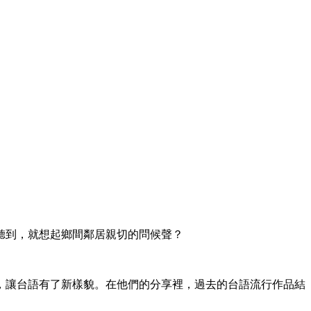
聽到，就想起鄉間鄰居親切的問候聲？
，讓台語有了新樣貌。在他們的分享裡，過去的台語流行作品結