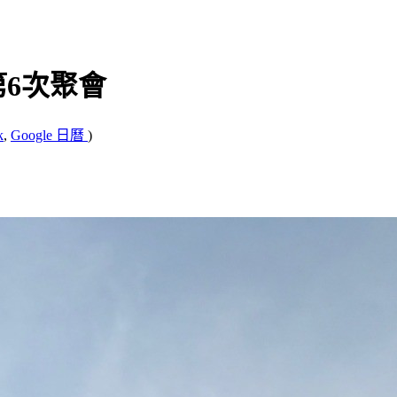
第6次聚會
k
,
Google 日曆
)