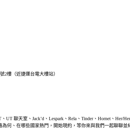
巷2號2樓（近捷運台電大樓站）
Jack’d、Lespark、Rela、Tinder、Hornet、Her/H
絡為何、在哪些國家熱門，開始現約，等你來與我們一起聊聊並