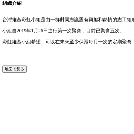
組織介紹
台灣維基彩虹小組是由一群對同志議題有興趣和熱情的志工組
小組自2019年1月26日進行第一次聚會，目前已聚會五次。
彩虹維基小組希望，可以在未來至少保證每月一次的定期聚會
地図で見る