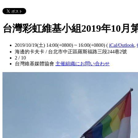
台灣彩虹維基小組2019年10月
2019/10/19(土) 14:00(+0800)
~
16:00(+0800)
(
iCal/Outlook
,
海邊的卡夫卡 / 台北市中正區羅斯福路三段244巷2號
2 / 10
台灣維基媒體協會
主催組織にお問い合わせ