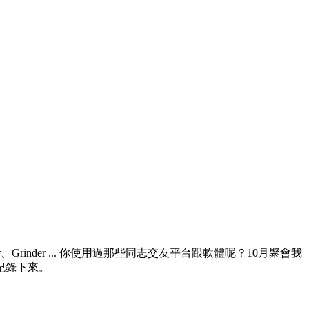
er、Grinder ... 你使用過那些同志交友平台跟軟體呢？10月聚會我
紀錄下來。