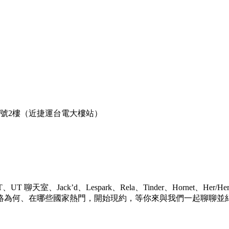
巷2號2樓（近捷運台電大樓站）
Jack’d、Lespark、Rela、Tinder、Hornet、Her/H
絡為何、在哪些國家熱門，開始現約，等你來與我們一起聊聊並