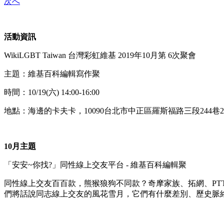
次へ
活動資訊
WikiLGBT Taiwan 台灣彩虹維基 2019年10月第 6次聚會
主題：維基百科編輯寫作聚
時間：10/19(六) 14:00-16:00
地點：海邊的卡夫卡，10090台北市中正區羅斯福路三段244
10月主題
「安安~你找?」同性線上交友平台 - 維基百科編輯聚
同性線上交友百百款，熊猴狼狗不同款？奇摩家族、拓網、PTT、UT 聊天室、
們將話說同志線上交友的風花雪月，它們有什麼差別、歷史脈