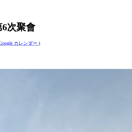
第6次聚會
Google カレンダー
)